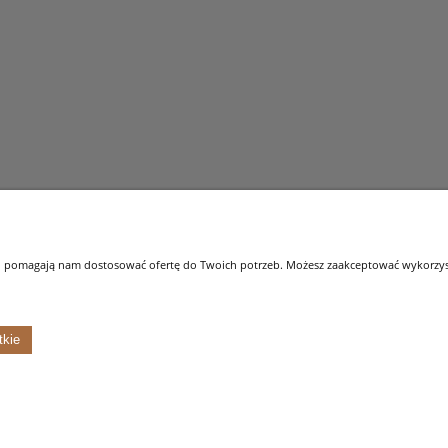
 i pomagają nam dostosować ofertę do Twoich potrzeb. Możesz zaakceptować wykorzysta
Płatności i dostawa
Informacje
tkie
Formy płatności
Ustawienia plików c
Czas i koszty dostawy
Polityka prywatnośc
Sklep internetowy Shoper.pl