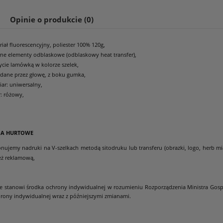
Opinie o produkcie (0)
iał fluorescencyjny, poliester 100% 120g,
rne elementy odblaskowe (odblaskowy heat transfer),
ycie lamówką w kolorze szelek,
adane przez głowę, z boku gumka,
iar: uniwersalny,
r: różowy,
IA HURTOWE
nujemy nadruki na V-szelkach metodą sitodruku lub transferu (obrazki, logo, herb mias
eż reklamową,
ie stanowi środka ochrony indywidualnej w rozumieniu Rozporządzenia Ministra Gosp
rony indywidualnej wraz z późniejszymi zmianami.