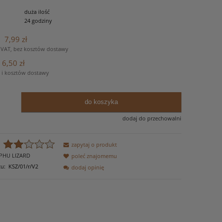
duża ilość
24 godziny
7,99 zł
:
 VAT, bez kosztów dostawy
6,50 zł
 i kosztów dostawy
do koszyka
dodaj do przechowalni
zapytaj o produkt
PHU LIZARD
poleć znajomemu
u:
KSZ/01/r/V2
dodaj opinię