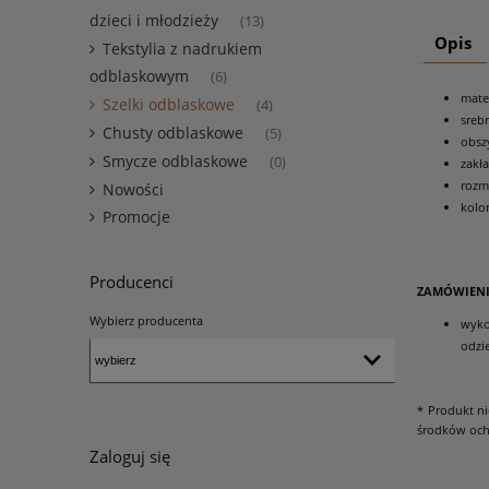
dzieci i młodzieży
(13)
Opis
Tekstylia z nadrukiem
odblaskowym
(6)
mater
Szelki odblaskowe
(4)
sreb
Chusty odblaskowe
(5)
obsz
Smycze odblaskowe
(0)
zakł
rozm
Nowości
kolo
Promocje
Producenci
ZAMÓWIEN
Wybierz producenta
wyko
odzi
* Produkt n
środków och
Zaloguj się