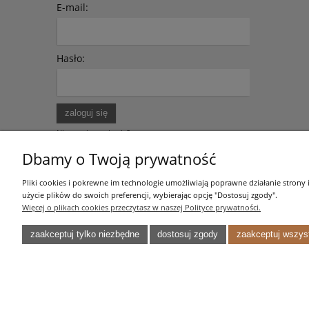
E-mail:
Hasło:
zaloguj się
Nie pamiętasz hasła?
Zarejestruj się
Dbamy o Twoją prywatność
Pliki cookies i pokrewne im technologie umożliwiają poprawne działanie strony
użycie plików do swoich preferencji, wybierając opcję "Dostosuj zgody".
Więcej o plikach cookies przeczytasz w naszej Polityce prywatności.
Pomoc
Moje konto
zaakceptuj tylko niezbędne
dostosuj zgody
zaakceptuj wszys
Zwroty i reklamacje
Twoje zamówienia
Regulamin
Ustawienia konta
Przechowalnia