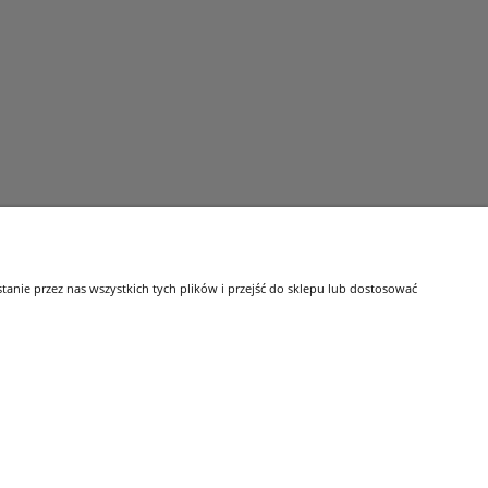
nie przez nas wszystkich tych plików i przejść do sklepu lub dostosować
O nas
ookies
Kontakt i dane firmy
i
O firmie