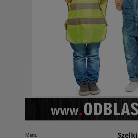
Szelk
Menu