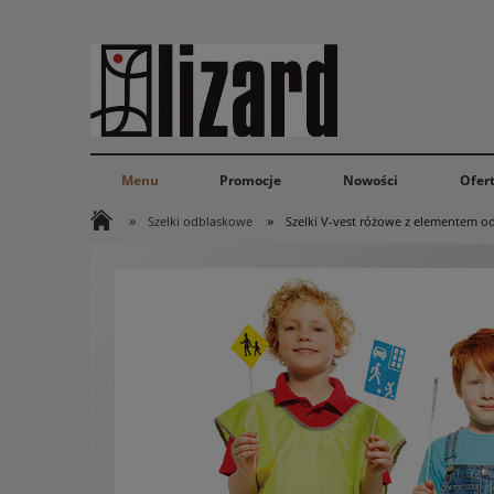
Menu
Promocje
Nowości
Ofer
»
»
Szelki odblaskowe
Szelki V-vest różowe z elementem 